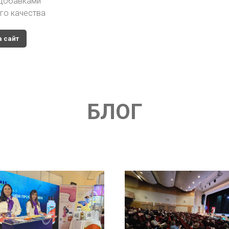
 добавками
го качества
а сайт
БЛОГ