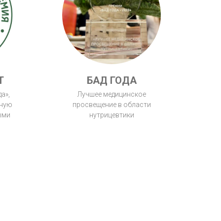
Т
БАД ГОДА
а»,
Лучшее медицинское
вную
просвещение в области
ыми
нутрицевтики