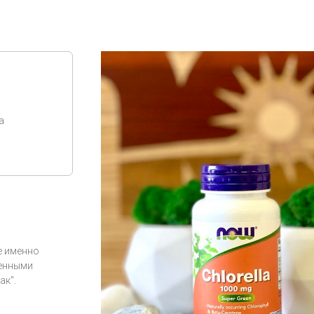
а
е именно
денными
ак".