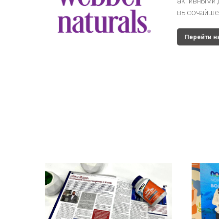
активными
высочайше
Перейти н