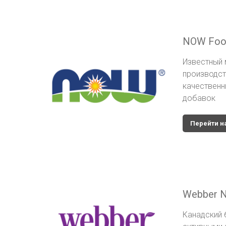
NOW Foo
Известный 
производст
качественн
добавок
Перейти н
Webber N
Канадский 