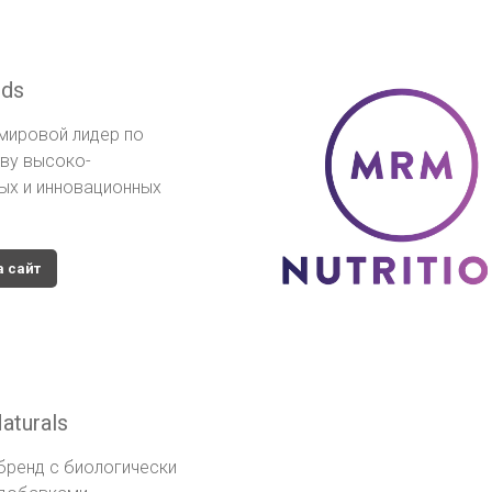
ds
мировой лидер по
ву высоко-
ых и инновационных
а сайт
aturals
бренд с биологически